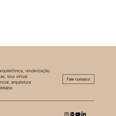
arquitetônica, renderização
as, tour virtual
Fale conosco
cial, arquitetura
iliária