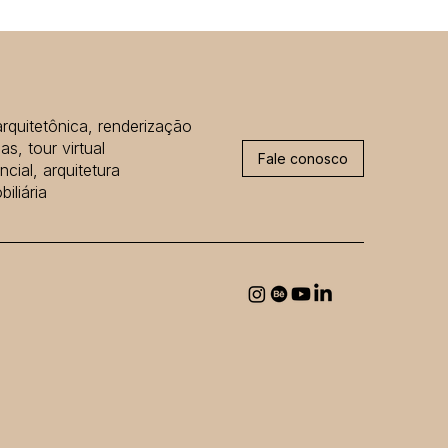
arquitetônica, renderização
as, tour virtual
Fale conosco
cial, arquitetura
iliária