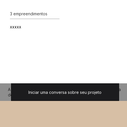
3 empreendimentos
xxxxx
A primeira impressão do seu projeto está dizendo o que ela
Iniciar uma conversa sobre seu projeto
deveria?