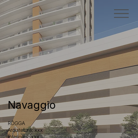
Navaggio
RÔGGA
Arquitetura: xxx
Interiores: xxx