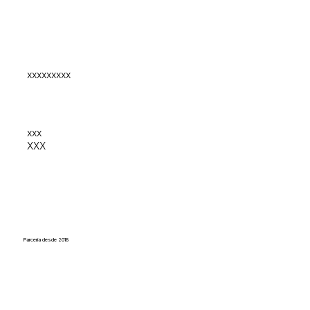
xxxxxxxxx
xxx
XXX
Parceria desde 2018